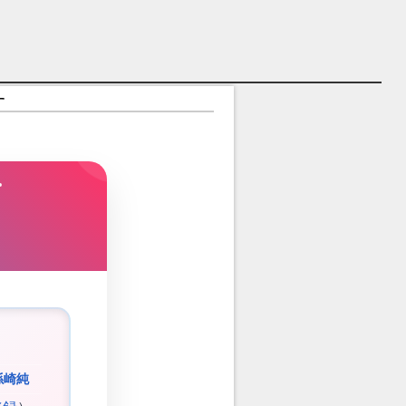
す
孫崎純