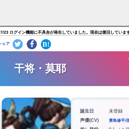
ミシックヒーローズ】キャラ紹介
7/23 ログイン機能に不具合が発生していました。現在は復旧していま
シェア
干将・莫耶
誕生日
未登録
声優(CV)
豊島修平/