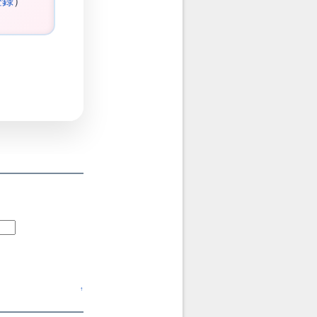
登録
）
↑