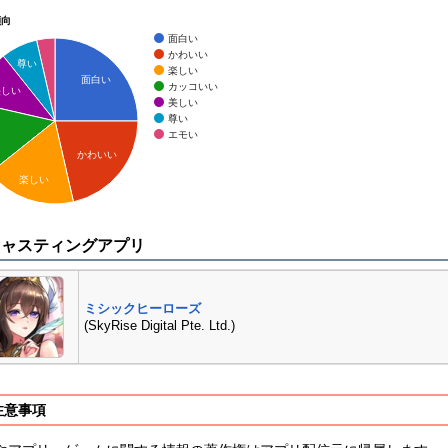
傾向
面白い
かわいい
尊い
楽しい
面白い
カッコいい
美しい
美しい
尊い
エモい
かわいい
楽しい
キャスティングアプリ
ミシックヒーローズ
(SkyRise Digital Pte. Ltd.)
注意事項