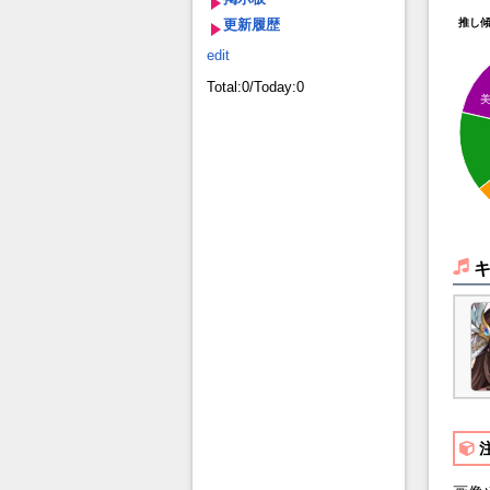
更新履歴
推し
edit
Total:0/Today:0