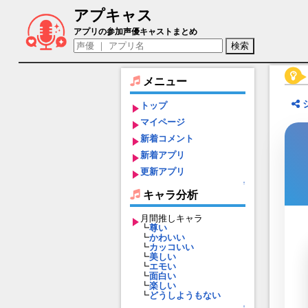
アプキャス
干将・莫耶（声優：豊島修平/孫崎純)【
アプリの参加声優キャストまとめ
メニュー
トップ
マイページ
新着コメント
新着アプリ
更新アプリ
↑
キャラ分析
月間推しキャラ
┗
尊い
┗
かわいい
┗
カッコいい
┗
美しい
┗
エモい
┗
面白い
┗
楽しい
┗
どうしようもない
↑