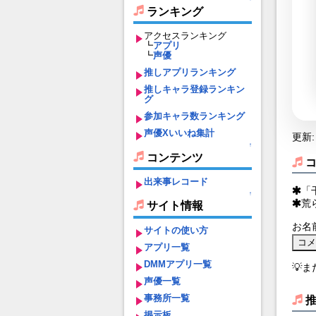
ランキング
アクセスランキング
┗
アプリ
┗
声優
推しアプリランキング
推しキャラ登録ランキン
グ
参加キャラ数ランキング
声優Xいいね集計
更新: 
↑
コンテンツ
出来事レコード
「
↑
荒
サイト情報
お名
サイトの使い方
アプリ一覧
DMMアプリ一覧
💡
声優一覧
事務所一覧
掲示板