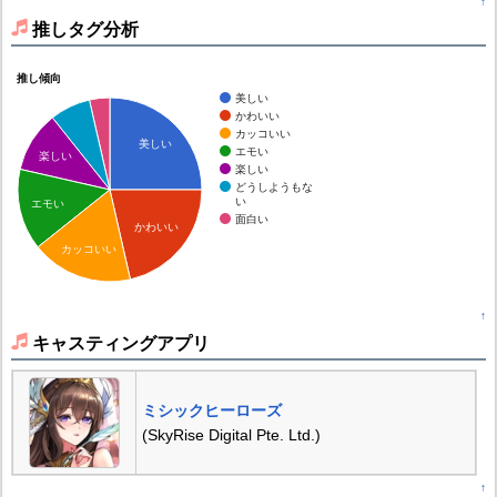
↑
推しタグ分析
推し傾向
美しい
かわいい
カッコいい
美しい
エモい
楽しい
楽しい
どうしようもな
い
エモい
面白い
かわいい
カッコいい
↑
キャスティングアプリ
ミシックヒーローズ
(SkyRise Digital Pte. Ltd.)
↑