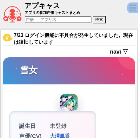
アプキャス
雪女（声優：大澤風香)【ミシックヒーローズ
アプリの参加声優キャストまとめ
7/23 ログイン機能に不具合が発生していました。現在
は復旧しています
navi ▽
雪女
誕生日
未登録
声優(CV)
大澤風香