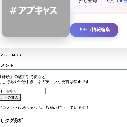
推し登録
0人（
★
キャラ情報編集
2023/04/13
コメント
新藤暁」の魅力や特徴など
らし行為や誹謗中傷、ネガティブな発言は禁止です
前:
まだコメントはありません。投稿お待ちしています！
推しタグ分析