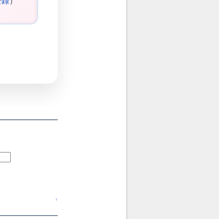
登録
）
↑