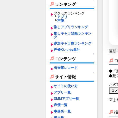
ランキング
アクセスランキング
┗
アプリ
┗
声優
推しアプリランキング
推しキャラ登録ランキン
グ
参加キャラ数ランキング
声優Xいいね集計
更新: 
↑
コンテンツ
出来事レコード
「
↑
荒
サイト情報
お名
サイトの使い方
アプリ一覧
DMMアプリ一覧
💡
声優一覧
事務所一覧
掲示板