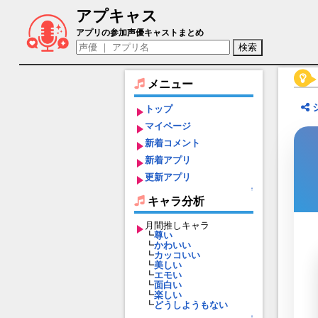
アプキャス
新藤暁（声優：戸谷菊之介)【束縛彼氏】
アプリの参加声優キャストまとめ
メニュー
トップ
マイページ
新着コメント
新着アプリ
更新アプリ
↑
キャラ分析
月間推しキャラ
┗
尊い
┗
かわいい
┗
カッコいい
┗
美しい
┗
エモい
┗
面白い
┗
楽しい
┗
どうしようもない
↑