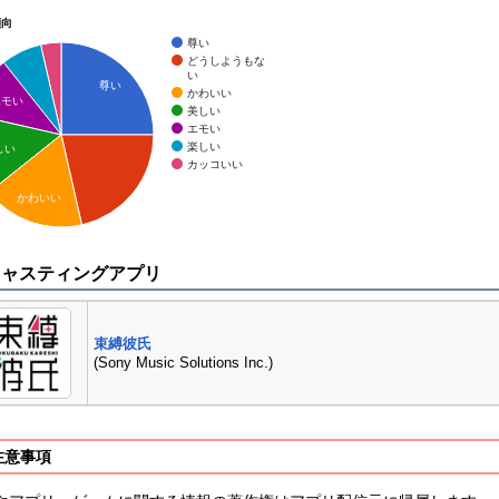
傾向
尊い
どうしようもな
い
尊い
かわいい
エモい
美しい
エモい
楽しい
しい
カッコいい
かわいい
キャスティングアプリ
束縛彼氏
(Sony Music Solutions Inc.)
注意事項