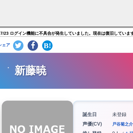
キャラ紹介
7/23 ログイン機能に不具合が発生していました。現在は復旧していま
シェア
新藤暁
誕生日
未登録
声優(CV)
戸谷菊之介