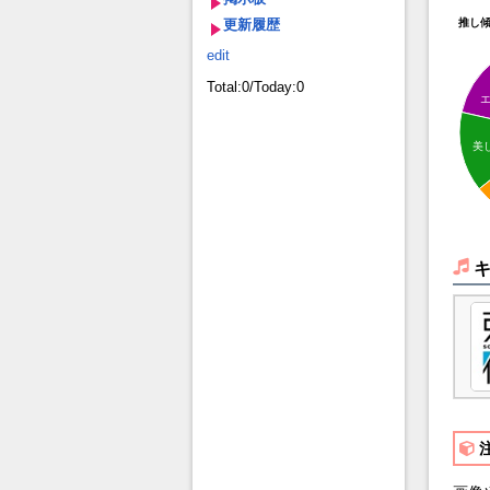
更新履歴
推し
edit
Total:0/Today:0
美