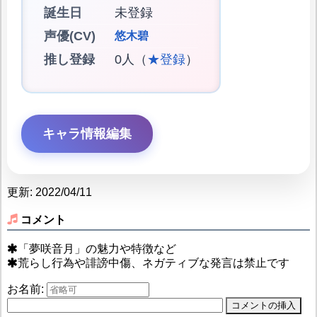
誕生日
未登録
声優(CV)
悠木碧
推し登録
0人（
★登録
）
キャラ情報編集
更新: 2022/04/11
コメント
「夢咲音月」の魅力や特徴など
荒らし行為や誹謗中傷、ネガティブな発言は禁止です
お名前: