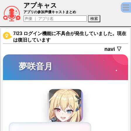
アプキャス
夢咲音月（声優：悠木碧)【ソウルタイド】キ
アプリの参加声優キャストまとめ
7/23 ログイン機能に不具合が発生していました。現在
は復旧しています
navi ▽
夢咲音月