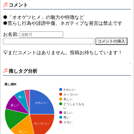
コメント
「オオゲツヒメ」の魅力や特徴など
荒らし行為や誹謗中傷、ネガティブな発言は禁止です
お名前:
💡まだコメントはありません。投稿お待ちしています！
↑
推しタグ分析
推し傾向
かわいい
カッコいい
尊い
美しい
かわいい
どうしようもな
楽しい
い
楽しい
尊い
エモい
カッコいい
美しい