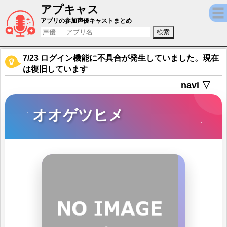
アプキャス
オオゲツヒメ（声優：吉咲みゆ)【ミコノート
アプリの参加声優キャストまとめ
7/23 ログイン機能に不具合が発生していました。現在
は復旧しています
navi ▽
オオゲツヒメ