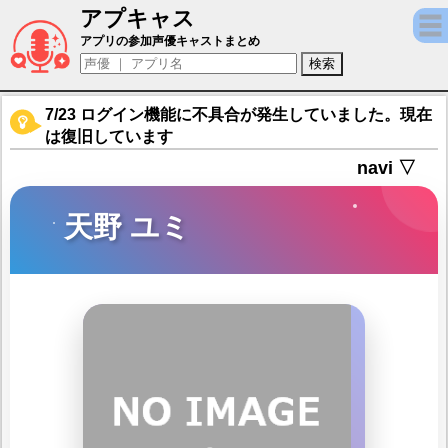
アプキャス
天野 ユミ（声優：斉藤朱夏)【ミコノート 
アプリの参加声優キャストまとめ
7/23 ログイン機能に不具合が発生していました。現在
は復旧しています
navi ▽
天野 ユミ