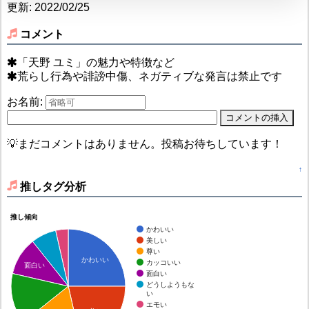
更新: 2022/02/25
コメント
「天野 ユミ」の魅力や特徴など
荒らし行為や誹謗中傷、ネガティブな発言は禁止です
お名前:
💡まだコメントはありません。投稿お待ちしています！
↑
推しタグ分析
推し傾向
かわいい
美しい
尊い
かわいい
カッコいい
面白い
面白い
どうしようもな
い
エモい