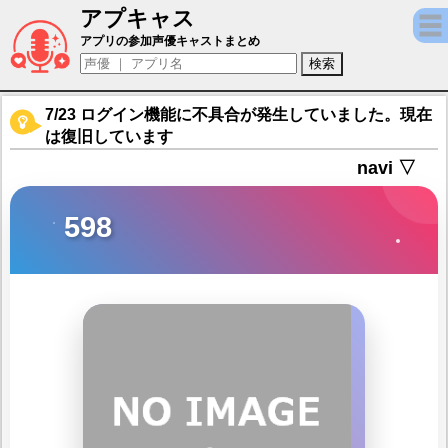
アプキャス
598（声優：三瓶由布子)【機動戦士ガンダム
アプリの参加声優キャストまとめ
7/23 ログイン機能に不具合が発生していました。現在
は復旧しています
navi ▽
598