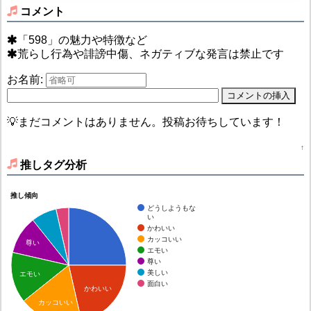
コメント
「598」の魅力や特徴など
荒らし行為や誹謗中傷、ネガティブな発言は禁止です
お名前:
💡まだコメントはありません。投稿お待ちしています！
↑
推しタグ分析
推し傾向
どうしようもな
い
かわいい
カッコいい
尊い
エモい
尊い
美しい
エモい
面白い
かわいい
カッコいい