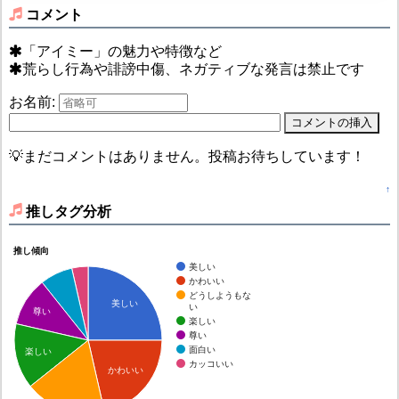
コメント
「アイミー」の魅力や特徴など
荒らし行為や誹謗中傷、ネガティブな発言は禁止です
お名前:
💡まだコメントはありません。投稿お待ちしています！
↑
推しタグ分析
推し傾向
美しい
かわいい
どうしようもな
美しい
い
尊い
楽しい
尊い
面白い
楽しい
カッコいい
かわいい