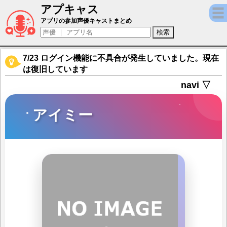
アプキャス
アイミー（声優：釘宮理恵)【Omega Strike
アプリの参加声優キャストまとめ
7/23 ログイン機能に不具合が発生していました。現在
は復旧しています
navi ▽
アイミー