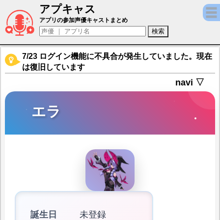
アプキャス
エラ（声優：石川由依)【Omega Strikers】
アプリの参加声優キャストまとめ
7/23 ログイン機能に不具合が発生していました。現在
は復旧しています
navi ▽
エラ
誕生日
未登録