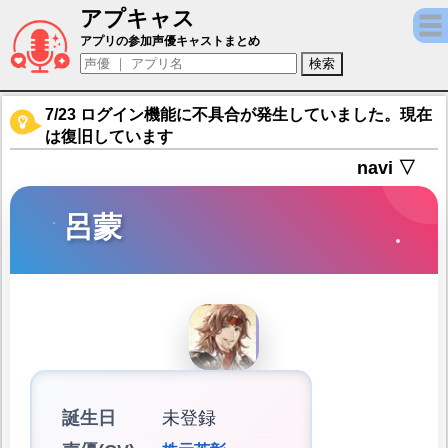
アプキャス
呂蒙（声優：株元英彰)【オリエント·アルカ
アプリの参加声優キャストまとめ
7/23 ログイン機能に不具合が発生していました。現在
は復旧しています
navi ▽
呂蒙
誕生日
未登録