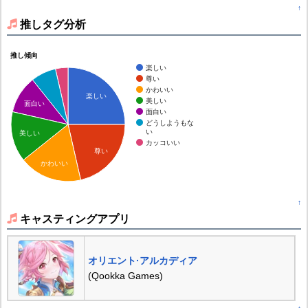
↑
推しタグ分析
推し傾向
楽しい
尊い
かわいい
楽しい
美しい
面白い
面白い
どうしようもな
い
美しい
カッコいい
尊い
かわいい
↑
キャスティングアプリ
オリエント·アルカディア
(Qookka Games)