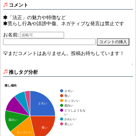
コメント
「法正」の魅力や特徴など
荒らし行為や誹謗中傷、ネガティブな発言は禁止です
お名前:
💡まだコメントはありません。投稿お待ちしています！
↑
推しタグ分析
推し傾向
エモい
尊い
カッコいい
エモい
面白い
どうしようもな
い
かわいい
面白い
美しい
尊い
カッコいい