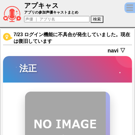
アプキャス
法正（声優：川田祐)【オリエント·アルカデ
アプリの参加声優キャストまとめ
7/23 ログイン機能に不具合が発生していました。現在
は復旧しています
navi ▽
法正