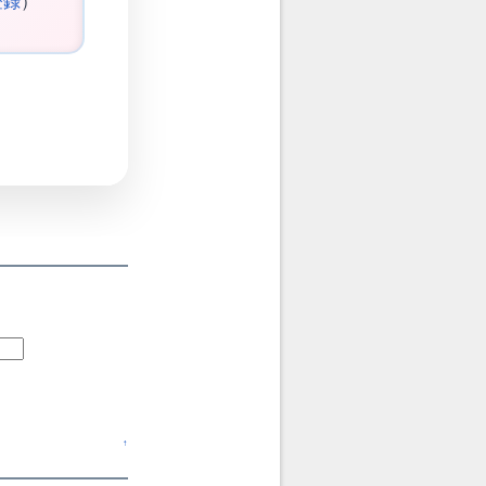
登録
）
↑