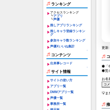
ランキング
アクセスランキング
┗
アプリ
┗
声優
推しアプリランキング
推しキャラ登録ランキン
グ
参加キャラ数ランキング
声優Xいいね集計
更新: 
↑
コンテンツ
出来事レコード
「
↑
荒
サイト情報
お名
サイトの使い方
アプリ一覧
DMMアプリ一覧
💡
声優一覧
事務所一覧
掲示板