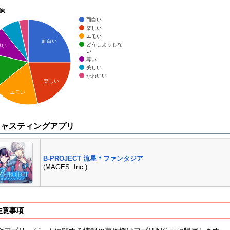
傾向
面白い
楽しい
エモい
面白い
どうしようもな
尊い
い
尊い
美しい
かわいい
楽しい
エモい
キャスティングアプリ
B-PROJECT 流星＊ファンタジア
(MAGES. Inc.)
注意事項