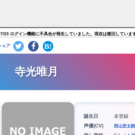
ECT 流星＊ファンタジア】キャラ紹介
7/23 ログイン機能に不具合が発生していました。現在は復旧していま
シェア
寺光唯月
誕生日
未登録
声優(CV)
西山宏太朗