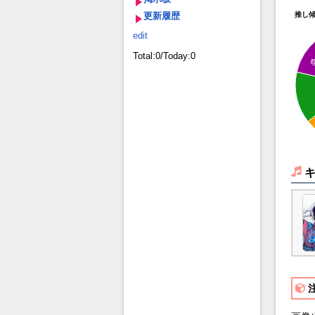
更新履歴
推し
edit
Total:0/Today:0