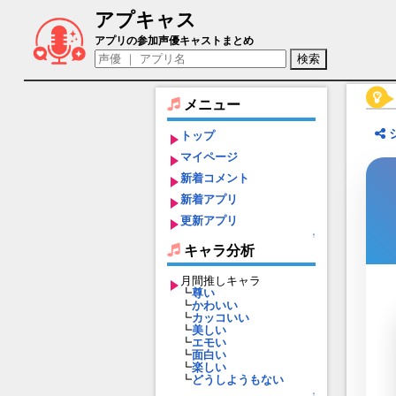
アプキャス
寺光唯月（声優：西山宏太朗)【B-PROJ
アプリの参加声優キャストまとめ
メニュー
トップ
マイページ
新着コメント
新着アプリ
更新アプリ
↑
キャラ分析
月間推しキャラ
┗
尊い
┗
かわいい
┗
カッコいい
┗
美しい
┗
エモい
┗
面白い
┗
楽しい
┗
どうしようもない
↑