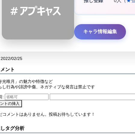
推し登録
0人（
★
キャラ情報編集
2022/02/25
コメント
寺光唯月」の魅力や特徴など
らし行為や誹謗中傷、ネガティブな発言は禁止です
前:
まだコメントはありません。投稿お待ちしています！
推しタグ分析