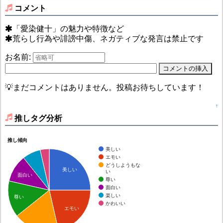
コメント
「愛染健十」の魅力や特徴など
荒らし行為や誹謗中傷、ネガティブな発言は禁止です
お名前:
💡まだコメントはありません。投稿お待ちしています！
↑
推しタグ分析
推し傾向
美しい
エモい
どうしようもな
美しい
い
面白い
尊い
面白い
楽しい
尊い
かわいい
エモい