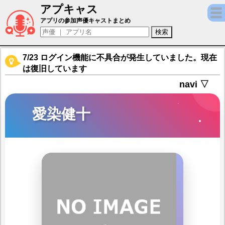
アプキャス
愛染健十（声優：加藤和樹)【B-PROJECT
アプリの参加声優キャストまとめ
7/23 ログイン機能に不具合が発生していました。現在
は復旧しています
navi ▽
愛染健十