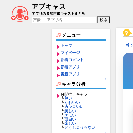
アプキャス
シリウス・ネブラマクラ（声優：明神碧人
アプリの参加声優キャストまとめ
メニュー
トップ
マイページ
新着コメント
新着アプリ
更新アプリ
↑
キャラ分析
月間推しキャラ
┗
尊い
┗
かわいい
┗
カッコいい
┗
美しい
┗
エモい
┗
面白い
┗
楽しい
┗
どうしようもない
↑