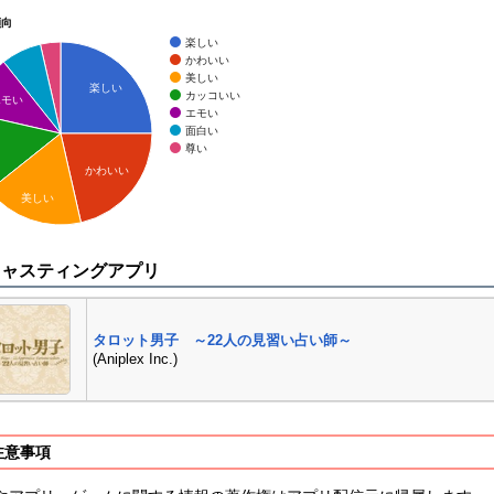
傾向
楽しい
かわいい
美しい
楽しい
カッコいい
エモい
エモい
面白い
尊い
かわいい
美しい
キャスティングアプリ
タロット男子 ～22人の見習い占い師～
(Aniplex Inc.)
注意事項