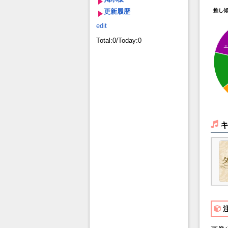
更新履歴
推し
edit
Total:0/Today:0