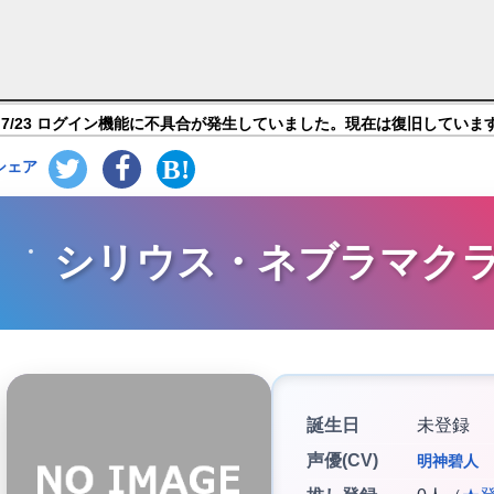
)【タロット男子 ～22人の見習い占い師～】キャラ紹
7/23 ログイン機能に不具合が発生していました。現在は復旧していま
シェア
シリウス・ネブラマク
誕生日
未登録
声優(CV)
明神碧人