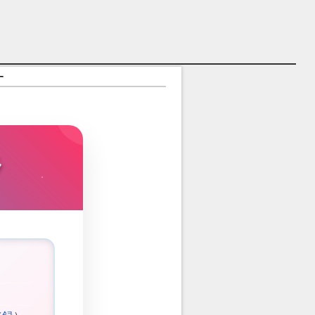
介
す
ラ