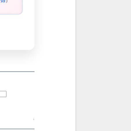
登録
）
↑