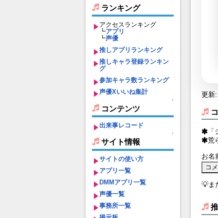
ランキング
アクセスランキング
┗
アプリ
┗
声優
推しアプリランキング
推しキャラ登録ランキン
グ
参加キャラ数ランキング
声優Xいいね集計
更新: 
↑
コンテンツ
出来事レコード
「
↑
荒
サイト情報
お名
サイトの使い方
アプリ一覧
DMMアプリ一覧
💡
声優一覧
事務所一覧
掲示板