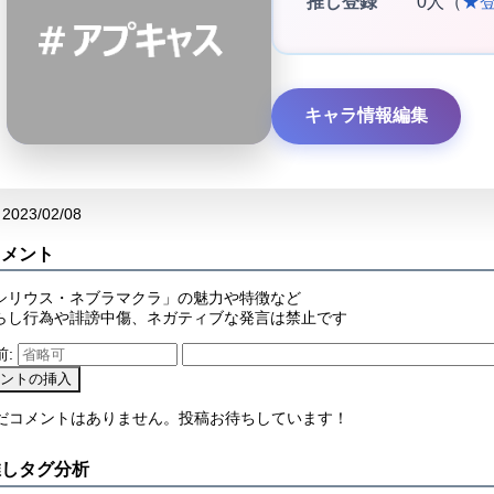
推し登録
0人（
★
キャラ情報編集
2023/02/08
コメント
シリウス・ネブラマクラ」の魅力や特徴など
らし行為や誹謗中傷、ネガティブな発言は禁止です
前:
まだコメントはありません。投稿お待ちしています！
推しタグ分析