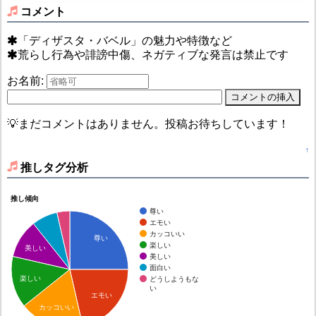
コメント
「ディザスタ・バベル」の魅力や特徴など
荒らし行為や誹謗中傷、ネガティブな発言は禁止です
お名前:
💡まだコメントはありません。投稿お待ちしています！
↑
推しタグ分析
推し傾向
尊い
エモい
カッコいい
尊い
楽しい
美しい
美しい
面白い
楽しい
どうしようもな
い
エモい
カッコいい