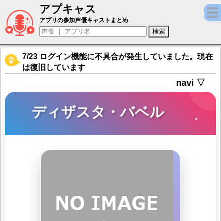
アプキャス
ディザスタ・バベル（声優：榊原優希)【タロ
アプリの参加声優キャストまとめ
7/23 ログイン機能に不具合が発生していました。現在
は復旧しています
navi ▽
ディザスタ・バベル