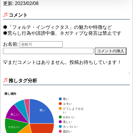
更新: 2023/02/08
コメント
「フォルテ・インヴィクタス」の魅力や特徴など
荒らし行為や誹謗中傷、ネガティブな発言は禁止です
お名前:
💡まだコメントはありません。投稿お待ちしています！
↑
推しタグ分析
推し傾向
尊い
エモい
どうしようもな
尊い
い
美しい
かわいい
美しい
カッコいい
かわいい
面白い