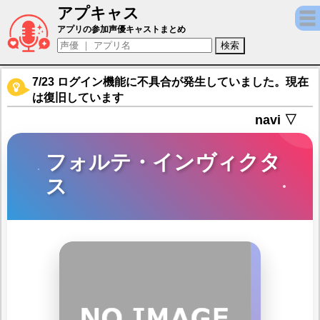
アプキャス
フォルテ・インヴィクタス（声優：浦和希)【
アプリの参加声優キャストまとめ
7/23 ログイン機能に不具合が発生していました。現在
は復旧しています
navi ▽
フォルテ・インヴィクタ
ス