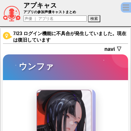
アプキャス
ウンファ（声優：千本木彩花)【勝利の女神：N
アプリの参加声優キャストまとめ
7/23 ログイン機能に不具合が発生していました。現在
は復旧しています
navi ▽
ウンファ