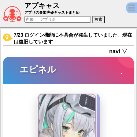
アプキャス
エピネル（声優：内田真礼)【勝利の女神：NI
アプリの参加声優キャストまとめ
7/23 ログイン機能に不具合が発生していました。現在
は復旧しています
navi ▽
エピネル