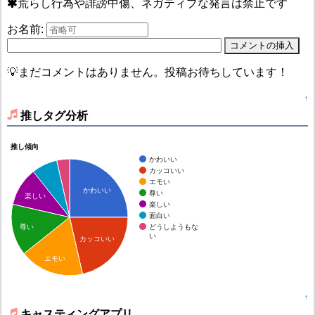
荒らし行為や誹謗中傷、ネガティブな発言は禁止です
お名前:
💡まだコメントはありません。投稿お待ちしています！
↑
推しタグ分析
推し傾向
かわいい
カッコいい
エモい
かわいい
尊い
楽しい
楽しい
面白い
どうしようもな
尊い
い
カッコいい
エモい
↑
キャスティングアプリ