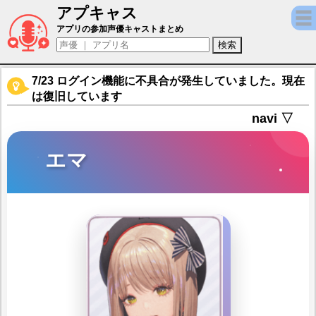
アプキャス
エマ（声優：能登麻美子)【勝利の女神：NIK
アプリの参加声優キャストまとめ
7/23 ログイン機能に不具合が発生していました。現在
は復旧しています
navi ▽
エマ