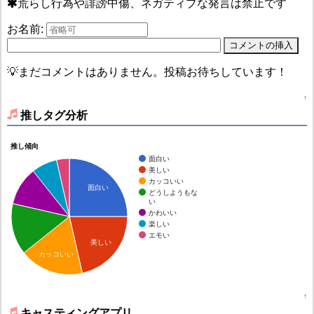
荒らし行為や誹謗中傷、ネガティブな発言は禁止です
お名前:
💡まだコメントはありません。投稿お待ちしています！
↑
推しタグ分析
推し傾向
面白い
美しい
カッコいい
面白い
どうしようもな
い
かわいい
楽しい
エモい
美しい
カッコいい
↑
キャスティングアプリ