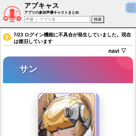
アプキャス
サン（声優：首藤志奈)【勝利の女神：NIKK
アプリの参加声優キャストまとめ
7/23 ログイン機能に不具合が発生していました。現在
は復旧しています
navi ▽
サン