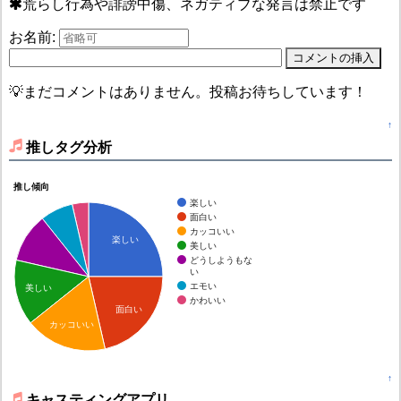
荒らし行為や誹謗中傷、ネガティブな発言は禁止です
お名前:
💡まだコメントはありません。投稿お待ちしています！
↑
推しタグ分析
推し傾向
楽しい
面白い
カッコいい
楽しい
美しい
どうしようもな
い
エモい
美しい
かわいい
面白い
カッコいい
↑
キャスティングアプリ