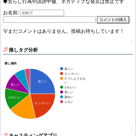
荒らし行為や誹謗中傷、ネガティブな発言は禁止です
お名前:
💡まだコメントはありません。投稿お待ちしています！
↑
推しタグ分析
推し傾向
楽しい
カッコいい
どうしようもな
楽しい
い
美しい
かわいい
美しい
面白い
かわいい
エモい
カッコいい
↑
キャスティングアプリ