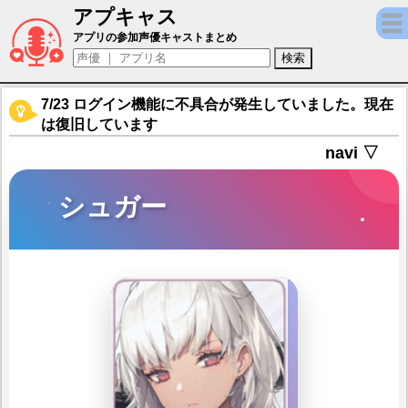
アプキャス
シュガー（声優：川澄綾子)【勝利の女神：NI
アプリの参加声優キャストまとめ
7/23 ログイン機能に不具合が発生していました。現在
は復旧しています
navi ▽
シュガー