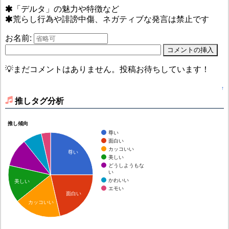
「デルタ」の魅力や特徴など
荒らし行為や誹謗中傷、ネガティブな発言は禁止です
お名前:
💡まだコメントはありません。投稿お待ちしています！
↑
推しタグ分析
推し傾向
尊い
面白い
カッコいい
尊い
美しい
どうしようもな
い
かわいい
美しい
エモい
面白い
カッコいい