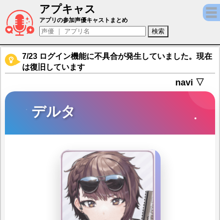
アプキャス
デルタ（声優：花守ゆみり)【勝利の女神：NI
アプリの参加声優キャストまとめ
7/23 ログイン機能に不具合が発生していました。現在
は復旧しています
navi ▽
デルタ