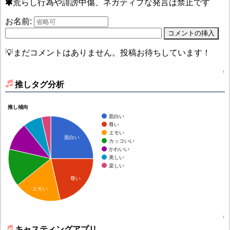
荒らし行為や誹謗中傷、ネガティブな発言は禁止です
お名前:
💡まだコメントはありません。投稿お待ちしています！
↑
推しタグ分析
推し傾向
面白い
尊い
エモい
面白い
カッコいい
かわいい
美しい
楽しい
尊い
エモい
↑
キャスティングアプリ