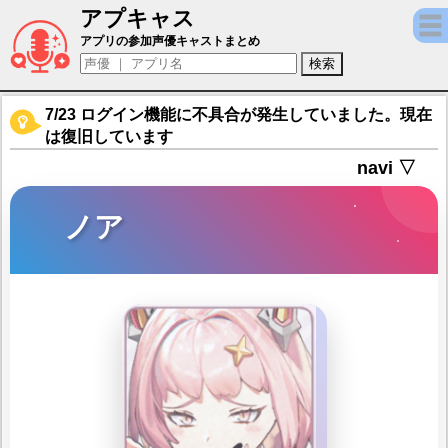
アプキャス
ノア（声優：小倉唯)【勝利の女神：NIKKE
アプリの参加声優キャストまとめ
7/23 ログイン機能に不具合が発生していました。現在
は復旧しています
navi ▽
ノア