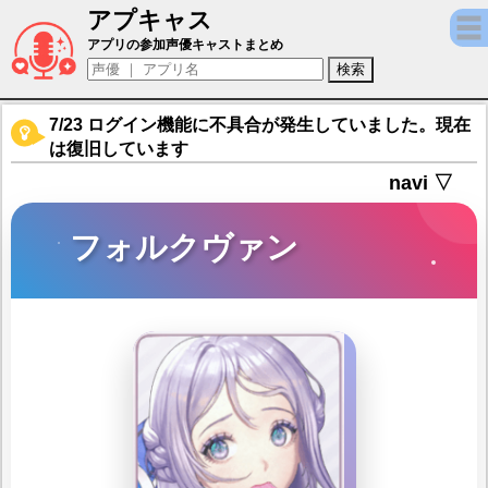
アプキャス
フォルクヴァン（声優：白石晴香)【勝利の女神
アプリの参加声優キャストまとめ
7/23 ログイン機能に不具合が発生していました。現在
は復旧しています
navi ▽
フォルクヴァン