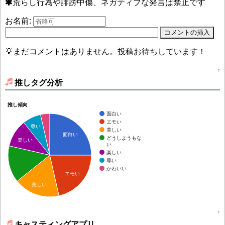
荒らし行為や誹謗中傷、ネガティブな発言は禁止です
お名前:
💡まだコメントはありません。投稿お待ちしています！
↑
推しタグ分析
推し傾向
面白い
エモい
尊い
美しい
面白い
どうしようもな
楽しい
い
楽しい
尊い
かわいい
エモい
美しい
↑
キャスティングアプリ