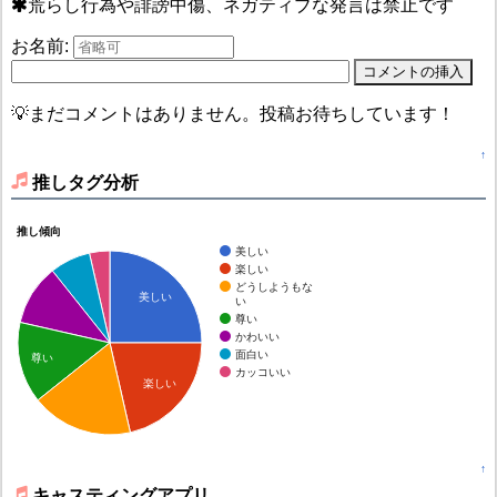
荒らし行為や誹謗中傷、ネガティブな発言は禁止です
お名前:
💡まだコメントはありません。投稿お待ちしています！
↑
推しタグ分析
推し傾向
美しい
楽しい
どうしようもな
美しい
い
尊い
かわいい
面白い
尊い
カッコいい
楽しい
↑
キャスティングアプリ