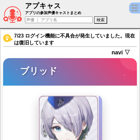
アプキャス
ブリッド（声優：上田瞳)【勝利の女神：NIK
アプリの参加声優キャストまとめ
7/23 ログイン機能に不具合が発生していました。現在
は復旧しています
navi ▽
ブリッド