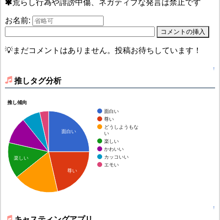
荒らし行為や誹謗中傷、ネガティブな発言は禁止です
お名前:
💡まだコメントはありません。投稿お待ちしています！
↑
推しタグ分析
推し傾向
面白い
尊い
どうしようもな
面白い
い
楽しい
かわいい
カッコいい
楽しい
エモい
尊い
↑
キャスティングアプリ