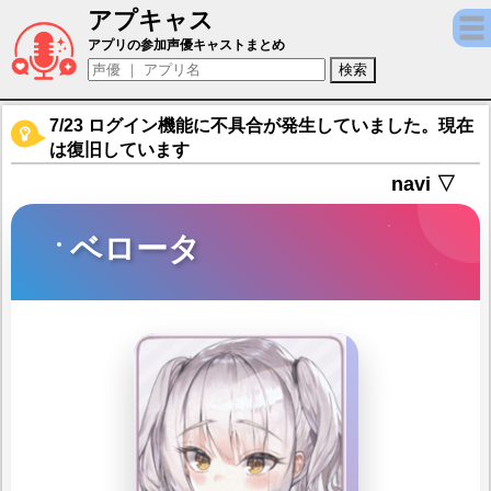
アプキャス
ベロータ（声優：ファイルーズあい)【勝利の女
アプリの参加声優キャストまとめ
7/23 ログイン機能に不具合が発生していました。現在
は復旧しています
navi ▽
ベロータ