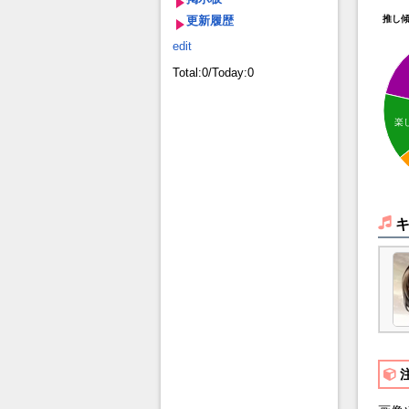
更新履歴
推し
edit
Total:0/Today:0
楽