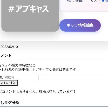
推し登録
0人（
★
キャラ情報編集
2022/02/10
コメント
セス」の魅力や特徴など
らし行為や誹謗中傷、ネガティブな発言は禁止です
前:
まだコメントはありません。投稿お待ちしています！
推しタグ分析