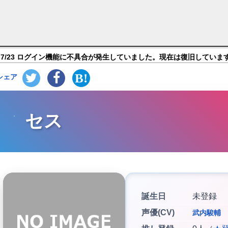
フォルト ブリリアントライツ】キャラ紹介
7/23 ログイン機能に不具合が発生していました。現在は復旧していま
シェア
セス
誕生日
未登録
声優(CV)
武内駿輔