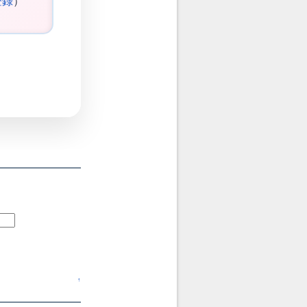
登録
）
↑