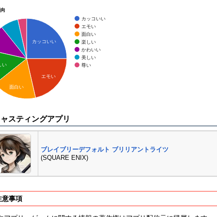
傾向
カッコいい
エモい
面白い
カッコいい
楽しい
かわいい
美しい
しい
尊い
エモい
面白い
キャスティングアプリ
ブレイブリーデフォルト ブリリアントライツ
(SQUARE ENIX)
注意事項