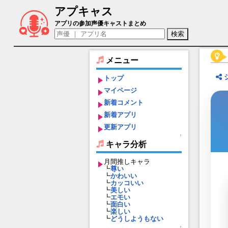
アプキャス
セス（声優：武内駿輔)【ブレイブリーデ
アプリの参加声優キャストまとめ
メニュー
トップ
マイページ
新着コメント
新着アプリ
更新アプリ
↑
キャラ分析
月間推しキャラ
┗
尊い
┗
かわいい
┗
カッコいい
┗
美しい
┗
エモい
┗
面白い
┗
楽しい
┗
どうしようもない
↑