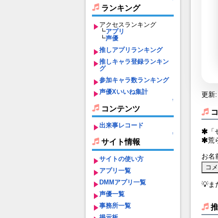
ランキング
アクセスランキング
┗
アプリ
┗
声優
推しアプリランキング
推しキャラ登録ランキン
グ
参加キャラ数ランキング
声優Xいいね集計
更新: 
↑
コンテンツ
出来事レコード
「
↑
荒
サイト情報
お名
サイトの使い方
アプリ一覧
DMMアプリ一覧
💡
声優一覧
事務所一覧
掲示板