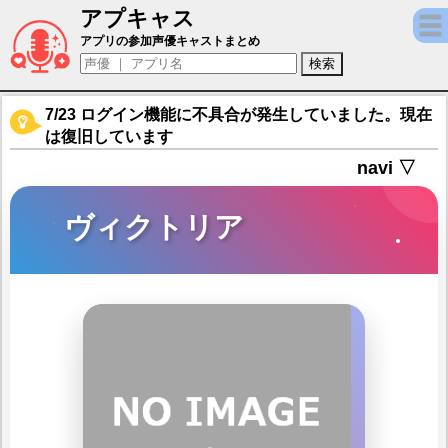
アプキャス
ヴィクトリア（声優：谷花音)【ブレイブリー
アプリの参加声優キャストまとめ
7/23 ログイン機能に不具合が発生していました。現在
は復旧しています
navi ▽
ヴィクトリア