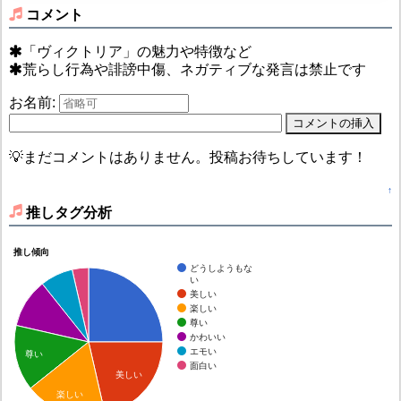
コメント
「ヴィクトリア」の魅力や特徴など
荒らし行為や誹謗中傷、ネガティブな発言は禁止です
お名前:
💡まだコメントはありません。投稿お待ちしています！
↑
推しタグ分析
推し傾向
どうしようもな
い
美しい
楽しい
尊い
かわいい
エモい
尊い
面白い
美しい
楽しい