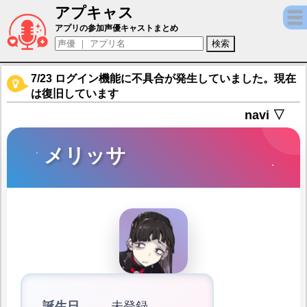
アプキャス
メリッサ（声優：谷掛未森)【メモリア 夢の
アプリの参加声優キャストまとめ
7/23 ログイン機能に不具合が発生していました。現在
は復旧しています
navi ▽
メリッサ
誕生日
未登録