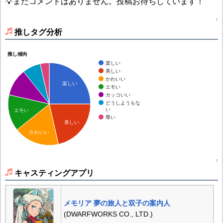
💡まだコメントはありません。投稿お待ちしています！
↑
推しタグ分析
推し傾向
楽しい
美しい
かわいい
楽しい
エモい
カッコいい
どうしようもな
い
エモい
尊い
美しい
かわいい
↑
キャスティングアプリ
メモリア 夢の旅人と双子の案内人
(DWARFWORKS CO., LTD.)