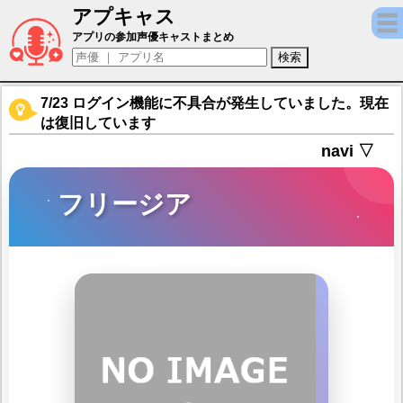
アプキャス
フリージア（声優：原奈津子)【アリスフィ
アプリの参加声優キャストまとめ
7/23 ログイン機能に不具合が発生していました。現在
は復旧しています
navi ▽
フリージア