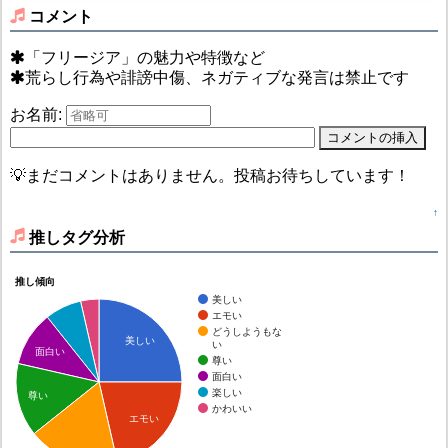
コメント
「フリージア」の魅力や特徴など
荒らし行為や誹謗中傷、ネガティブな発言は禁止です
お名前:
💡まだコメントはありません。投稿お待ちしています！
↑
推しタグ分析
推し傾向
美しい
エモい
どうしようもな
美しい
い
面白い
尊い
面白い
楽しい
尊い
かわいい
エモい