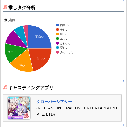
↑
推しタグ分析
推し傾向
面白い
美しい
尊い
面白い
エモい
かわいい
楽しい
エモい
カッコいい
美しい
尊い
↑
キャスティングアプリ
クローバーシアター
(NETEASE INTERACTIVE ENTERTAINMENT
PTE. LTD)
↑