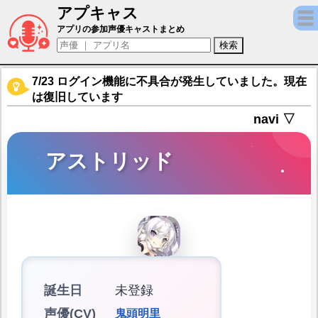
アプキャス
アストリッド（声優：鬼頭明里)【クローバ
アプリの参加声優キャストまとめ
7/23 ログイン機能に不具合が発生していました。現在
は復旧しています
navi ▽
アストリッド
誕生日
未登録
声優(CV)
鬼頭明里