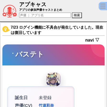
アプキャス
バステト（声優：竹達彩奈)【クローバーシ
アプリの参加声優キャストまとめ
7/23 ログイン機能に不具合が発生していました。現在
は復旧しています
navi ▽
バステト
誕生日
未登録
声優(CV)
竹達彩奈