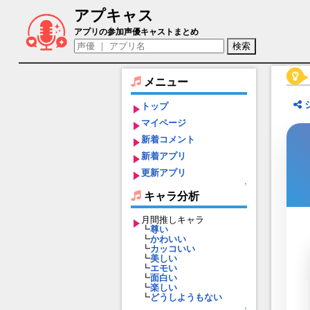
アプキャス
葛夜（声優：芝崎典子)【クローバーシア
アプリの参加声優キャストまとめ
メニュー
トップ
マイページ
新着コメント
新着アプリ
更新アプリ
↑
キャラ分析
月間推しキャラ
┗
尊い
┗
かわいい
┗
カッコいい
┗
美しい
┗
エモい
┗
面白い
┗
楽しい
┗
どうしようもない
↑