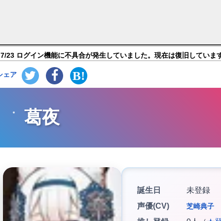
ター】キャラ紹介
7/23 ログイン機能に不具合が発生していました。現在は復旧していま
シェア
葛夜
誕生日
未登録
声優(CV)
芝崎典子