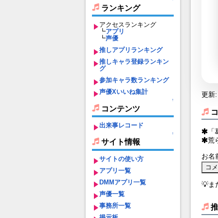
ランキング
アクセスランキング
┗
アプリ
┗
声優
推しアプリランキング
推しキャラ登録ランキン
グ
参加キャラ数ランキング
声優Xいいね集計
更新: 
↑
コンテンツ
出来事レコード
「
↑
荒
サイト情報
お名
サイトの使い方
アプリ一覧
DMMアプリ一覧
💡
声優一覧
事務所一覧
掲示板