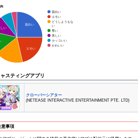
傾向
面白い
エモい
どうしようもな
面白い
い
美しい
尊い
美しい
カッコいい
い
かわいい
エモい
キャスティングアプリ
クローバーシアター
(NETEASE INTERACTIVE ENTERTAINMENT PTE. LTD)
注意事項