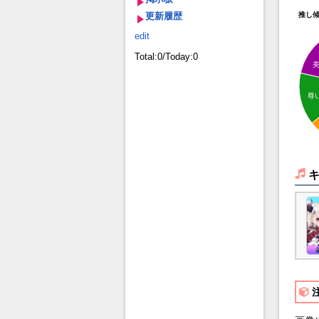
更新履歴
推し
edit
Total:0/Today:0
尊