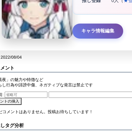
推し登録
0人（
★
キャラ情報編集
2022/08/04
コメント
葛夜」の魅力や特徴など
らし行為や誹謗中傷、ネガティブな発言は禁止です
前:
まだコメントはありません。投稿お待ちしています！
推しタグ分析