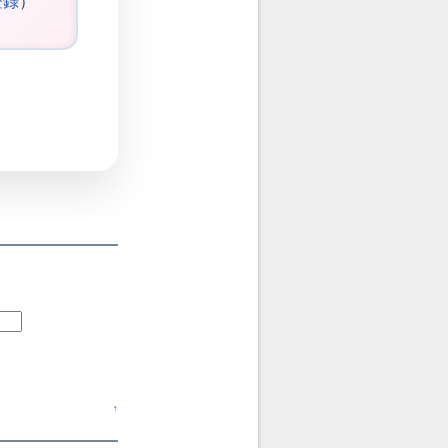
登録
）
↑