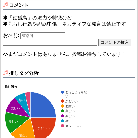
コメント
「姑獲鳥」の魅力や特徴など
荒らし行為や誹謗中傷、ネガティブな発言は禁止です
お名前:
💡まだコメントはありません。投稿お待ちしています！
↑
推しタグ分析
推し傾向
どうしようもな
い
尊い
かわいい
面白い
楽しい
美しい
楽しい
尊い
美しい
カッコいい
かわいい
面白い