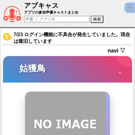
アプキャス
姑獲鳥（声優：松岡美里)【Echocalypse -
アプリの参加声優キャストまとめ
7/23 ログイン機能に不具合が発生していました。現在
は復旧しています
navi ▽
姑獲鳥