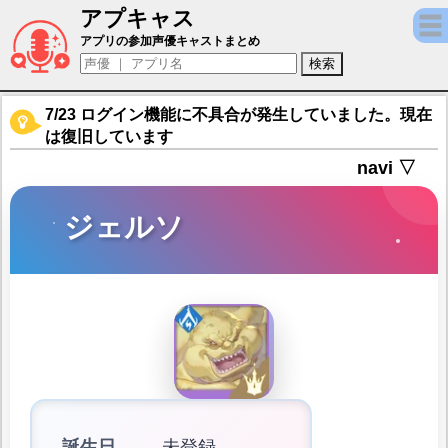
アプキャス
ジェルソ（声優：志村知幸)【鋼の錬金術師 MO
アプリの参加声優キャストまとめ
7/23 ログイン機能に不具合が発生していました。現在
は復旧しています
navi ▽
ジェルソ
誕生日
未登録