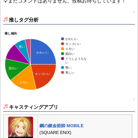
💡まだコメントはありません。投稿お待ちしています！
↑
推しタグ分析
推し傾向
かわいい
カッコいい
尊い
エモい
かわいい
面白い
どうしようもな
い
尊い
面白い
美しい
カッコいい
エモい
↑
キャスティングアプリ
鋼の錬金術師 MOBILE
(SQUARE ENIX)