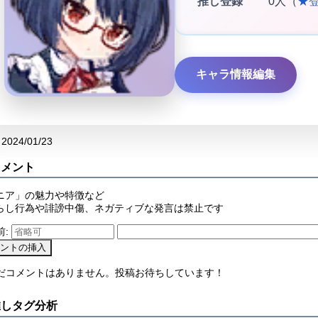
推し登録
0人（
★
キャラ情報編集
2024/01/23
コメント
ニア」の魅力や特徴など
らし行為や誹謗中傷、ネガティブな発言は禁止です
前:
まだコメントはありません。投稿お待ちしています！
推しタグ分析