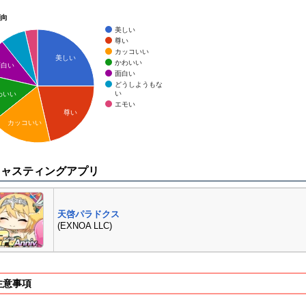
傾向
美しい
尊い
カッコいい
美しい
かわいい
面白い
面白い
どうしようもな
い
わいい
エモい
尊い
カッコいい
キャスティングアプリ
天啓パラドクス
(EXNOA LLC)
注意事項