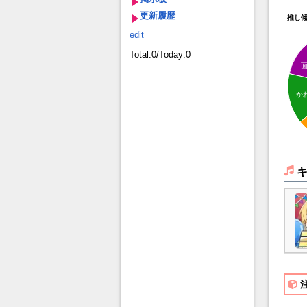
更新履歴
推し
edit
Total:0/Today:0
か