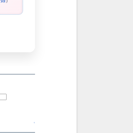
登録
）
↑