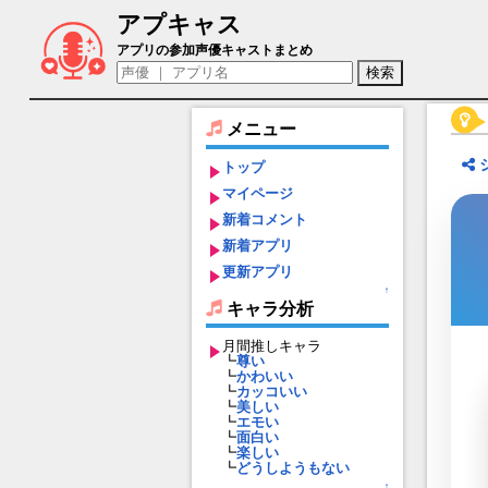
アプキャス
ニア（声優：木ノ下やや)【天啓パラドク
アプリの参加声優キャストまとめ
メニュー
トップ
マイページ
新着コメント
新着アプリ
更新アプリ
↑
キャラ分析
月間推しキャラ
┗
尊い
┗
かわいい
┗
カッコいい
┗
美しい
┗
エモい
┗
面白い
┗
楽しい
┗
どうしようもない
↑