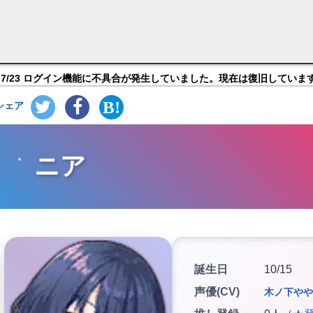
ス】キャラ紹介
7/23 ログイン機能に不具合が発生していました。現在は復旧していま
シェア
ニア
誕生日
10/15
声優(CV)
木ノ下やや