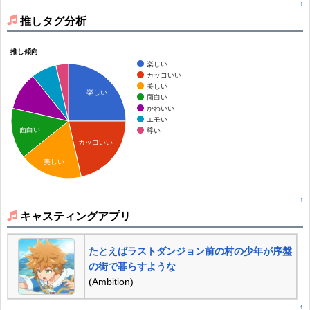
↑
推しタグ分析
推し傾向
楽しい
カッコいい
美しい
楽しい
面白い
かわいい
エモい
面白い
尊い
カッコいい
美しい
↑
キャスティングアプリ
たとえばラストダンジョン前の村の少年が序盤
の街で暮らすような
(Ambition)
↑