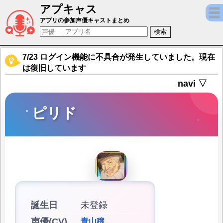
アプキャス
ピリド（声優：青山穣)【たとえばラストダ
アプリの参加声優キャストまとめ
7/23 ログイン機能に不具合が発生していました。現在
は復旧しています
navi ▽
ピリド
誕生日
未登録
声優(CV)
青山穣