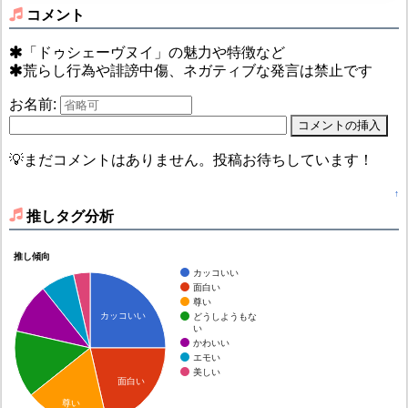
コメント
「ドゥシェーヴヌイ」の魅力や特徴など
荒らし行為や誹謗中傷、ネガティブな発言は禁止です
お名前:
💡まだコメントはありません。投稿お待ちしています！
↑
推しタグ分析
推し傾向
カッコいい
面白い
尊い
カッコいい
どうしようもな
い
かわいい
エモい
美しい
面白い
尊い