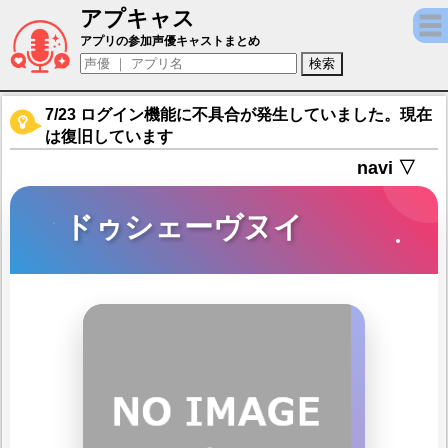
アプキャス
ドゥシェーヴヌイ（声優：大関英里)【ニュ
アプリの参加声優キャストまとめ
7/23 ログイン機能に不具合が発生していました。現在
は復旧しています
navi ▽
ドゥシェーヴヌイ