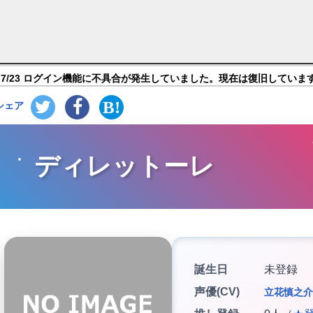
ーレの晩鐘 -Episodio1926-】キャラ紹介
7/23 ログイン機能に不具合が発生していました。現在は復旧していま
シェア
ディレットーレ
誕生日
未登録
声優(CV)
立花慎之介