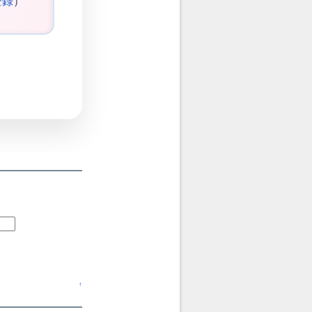
登録
）
↑