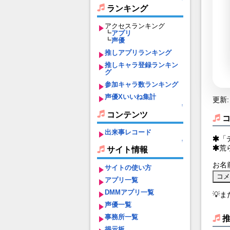
ランキング
アクセスランキング
┗
アプリ
┗
声優
推しアプリランキング
推しキャラ登録ランキン
グ
参加キャラ数ランキング
声優Xいいね集計
更新: 
↑
コンテンツ
出来事レコード
「
↑
荒
サイト情報
お名
サイトの使い方
アプリ一覧
DMMアプリ一覧
💡
声優一覧
事務所一覧
掲示板