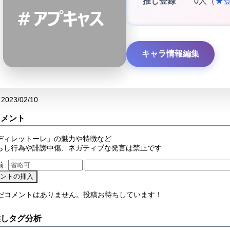
推し登録
0人（
★
キャラ情報編集
2023/02/10
コメント
ディレットーレ」の魅力や特徴など
らし行為や誹謗中傷、ネガティブな発言は禁止です
前:
まだコメントはありません。投稿お待ちしています！
推しタグ分析