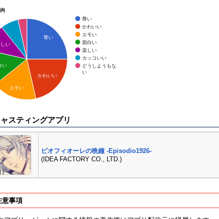
傾向
尊い
かわいい
エモい
尊い
面白い
楽しい
楽しい
カッコいい
白い
どうしようもな
い
かわいい
エモい
キャスティングアプリ
ピオフィオーレの晩鐘 -Episodio1926-
(IDEA FACTORY CO., LTD.)
注意事項