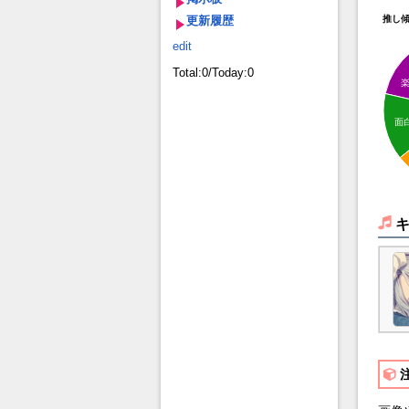
更新履歴
推し
edit
Total:0/Today:0
面