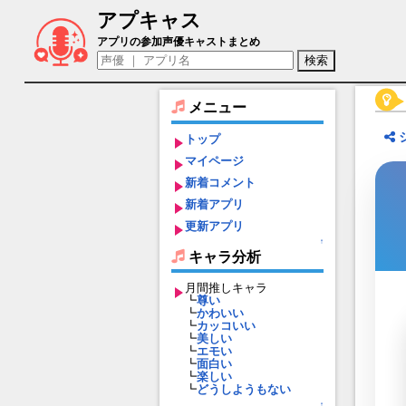
アプキャス
ディレットーレ（声優：立花慎之介)【ピオフィオ
アプリの参加声優キャストまとめ
メニュー
トップ
マイページ
新着コメント
新着アプリ
更新アプリ
↑
キャラ分析
月間推しキャラ
┗
尊い
┗
かわいい
┗
カッコいい
┗
美しい
┗
エモい
┗
面白い
┗
楽しい
┗
どうしようもない
↑