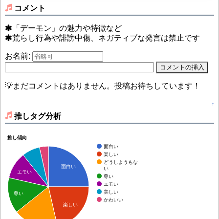
コメント
「デーモン」の魅力や特徴など
荒らし行為や誹謗中傷、ネガティブな発言は禁止です
お名前:
💡まだコメントはありません。投稿お待ちしています！
↑
推しタグ分析
推し傾向
面白い
楽しい
どうしようもな
面白い
い
エモい
尊い
エモい
美しい
尊い
かわいい
楽しい