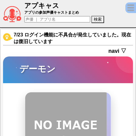
アプキャス
デーモン（声優：綿貫竜之介)【無期迷途】キ
アプリの参加声優キャストまとめ
7/23 ログイン機能に不具合が発生していました。現在
は復旧しています
navi ▽
デーモン