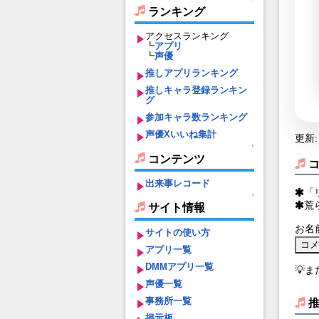
ランキング
アクセスランキング
┗
アプリ
┗
声優
推しアプリランキング
推しキャラ登録ランキン
グ
参加キャラ数ランキング
声優Xいいね集計
更新: 
↑
コンテンツ
出来事レコード
「
↑
荒
サイト情報
お名
サイトの使い方
アプリ一覧
DMMアプリ一覧
💡
声優一覧
事務所一覧
掲示板