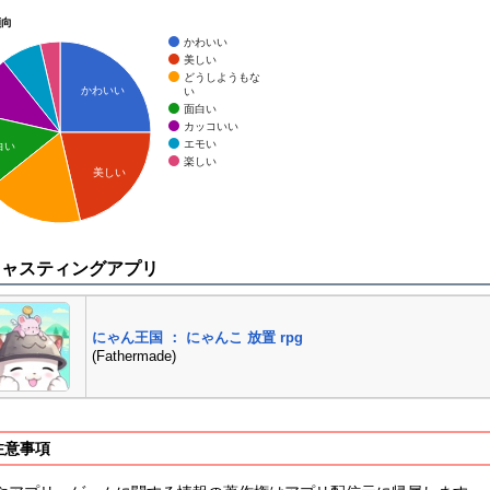
傾向
かわいい
美しい
どうしようもな
かわいい
い
面白い
カッコいい
エモい
白い
楽しい
美しい
キャスティングアプリ
にゃん王国 ： にゃんこ 放置 rpg
(Fathermade)
注意事項