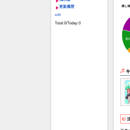
更新履歴
推し
edit
Total:0/Today:0
面