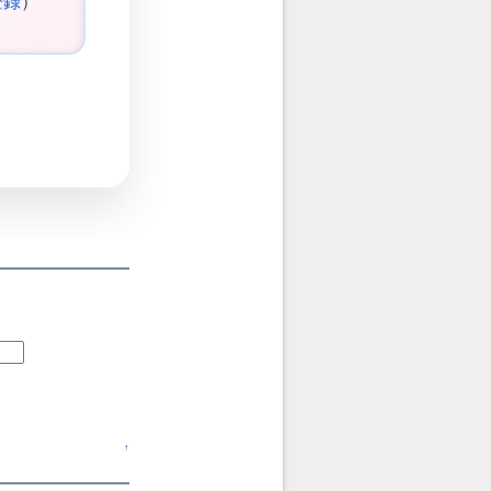
登録
）
↑