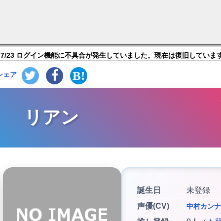
 にゃんこ 放置 rpg】キャラ紹介
7/23 ログイン機能に不具合が発生していました。現在は復旧していま
シェア
リアン
誕生日
未登録
声優(CV)
中村カンナ