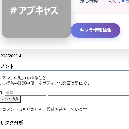
推し登録
0人（
★
キャラ情報編集
2025/09/14
コメント
リアン」の魅力や特徴など
らし行為や誹謗中傷、ネガティブな発言は禁止です
前:
まだコメントはありません。投稿お待ちしています！
推しタグ分析