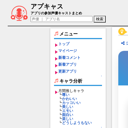
アプキャス
リアン（声優：中村カンナ)【にゃん王国 ：
アプリの参加声優キャストまとめ
メニュー
トップ
マイページ
新着コメント
新着アプリ
更新アプリ
↑
キャラ分析
月間推しキャラ
┗
尊い
┗
かわいい
┗
カッコいい
┗
美しい
┗
エモい
┗
面白い
┗
楽しい
┗
どうしようもない
↑