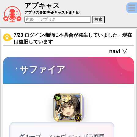
アプキャス
サファイア（声優：村田知沙)【ユグドラ・
アプリの参加声優キャストまとめ
7/23 ログイン機能に不具合が発生していました。現在
は復旧しています
navi ▽
サファイア
グループ
シャヴィン・ザラ商団