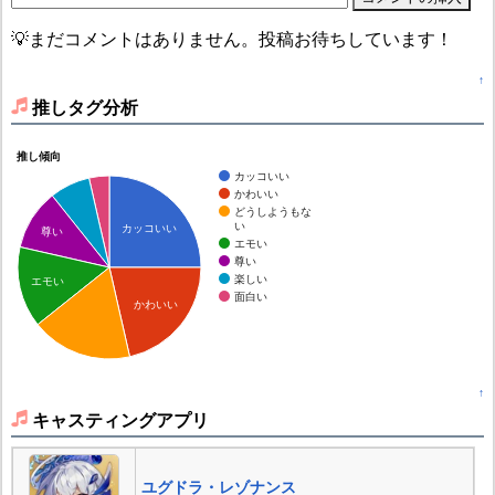
💡まだコメントはありません。投稿お待ちしています！
↑
推しタグ分析
推し傾向
カッコいい
かわいい
どうしようもな
い
カッコいい
尊い
エモい
尊い
楽しい
エモい
面白い
かわいい
↑
キャスティングアプリ
ユグドラ・レゾナンス