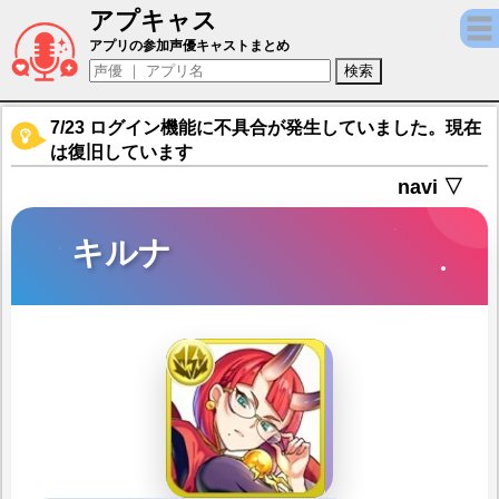
アプキャス
キルナ（声優：伊藤静)【タワーオブスカイ】
アプリの参加声優キャストまとめ
7/23 ログイン機能に不具合が発生していました。現在
は復旧しています
navi ▽
キルナ