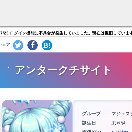
Reincarnation】キャラ紹介
7/23 ログイン機能に不具合が発生していました。現在は復旧していま
シェア
アンタークチサイト
グループ
マジェス
誕生日
未登録