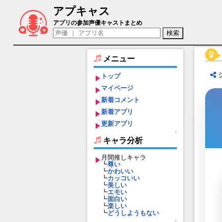
アプキャス
アンタークチサイト（声優：葉月詩織)【宝石姫 
アプリの参加声優キャストまとめ
メニュー
トップ
マイページ
新着コメント
新着アプリ
更新アプリ
↑
キャラ分析
月間推しキャラ
┗
尊い
┗
かわいい
┗
カッコいい
┗
美しい
┗
エモい
┗
面白い
┗
楽しい
┗
どうしようもない
↑