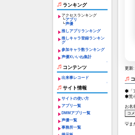
ランキング
アクセスランキング
┗
アプリ
┗
声優
推しアプリランキング
推しキャラ登録ランキン
グ
参加キャラ数ランキング
声優Xいいね集計
↑
コンテンツ
更新: 
出来事レコード
↑
サイト情報
「
荒
サイトの使い方
アプリ一覧
お名
DMMアプリ一覧
声優一覧
💡
事務所一覧
掲示板