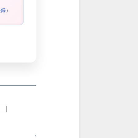
登録
）
↑