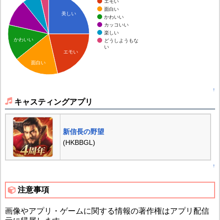
エモい
面白い
美しい
かわいい
カッコいい
楽しい
かわいい
どうしようもな
い
エモい
面白い
↑
キャスティングアプリ
新信長の野望
(HKBBGL)
↑
注意事項
画像やアプリ・ゲームに関する情報の著作権はアプリ配信