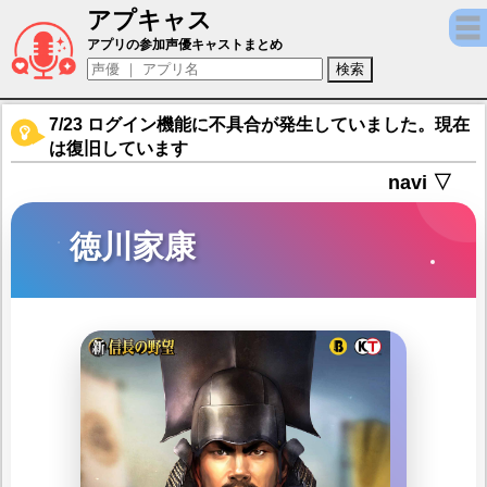
アプキャス
徳川家康（声優：山路和弘)【新信長の野望】
アプリの参加声優キャストまとめ
7/23 ログイン機能に不具合が発生していました。現在
は復旧しています
navi ▽
徳川家康