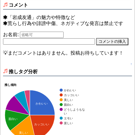
コメント
「岩成友通」の魅力や特徴など
荒らし行為や誹謗中傷、ネガティブな発言は禁止です
お名前:
💡まだコメントはありません。投稿お待ちしています！
↑
推しタグ分析
推し傾向
かわいい
カッコいい
美しい
かわいい
面白い
どうしようもな
い
エモい
面白い
楽しい
カッコいい
美しい