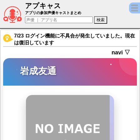
アプキャス
岩成友通（声優：猪股速十)【信長の野望 覇
アプリの参加声優キャストまとめ
7/23 ログイン機能に不具合が発生していました。現在
は復旧しています
navi ▽
岩成友通