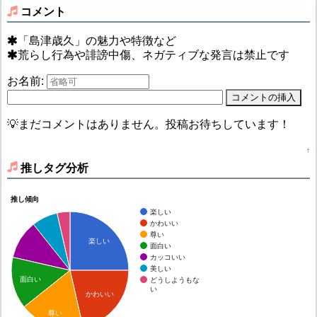
コメント
「島津歳久」の魅力や特徴など
荒らし行為や誹謗中傷、ネガティブな発言は禁止です
お名前:
💡まだコメントはありません。投稿お待ちしています！
↑
推しタグ分析
推し傾向
楽しい
かわいい
尊い
楽しい
面白い
カッコいい
美しい
面白い
どうしようもな
い
かわいい
尊い