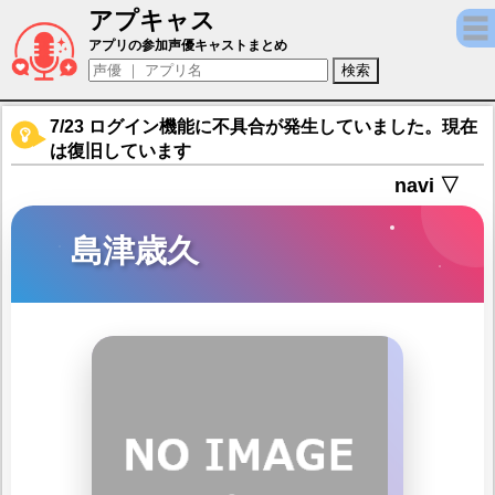
アプキャス
島津歳久（声優：近衛秀馬)【信長の野望 覇
アプリの参加声優キャストまとめ
7/23 ログイン機能に不具合が発生していました。現在
は復旧しています
navi ▽
島津歳久