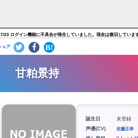
 覇道】キャラ紹介
7/23 ログイン機能に不具合が発生していました。現在は復旧していま
シェア
甘粕景持
誕生日
未登録
声優(CV)
佐藤正幸