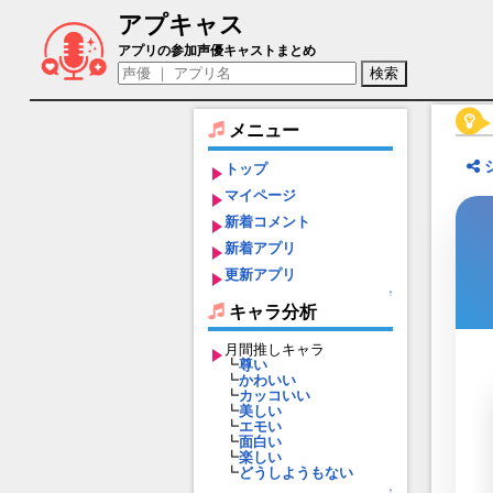
アプキャス
甘粕景持（声優：佐藤正幸)【信長の野望
アプリの参加声優キャストまとめ
メニュー
トップ
マイページ
新着コメント
新着アプリ
更新アプリ
↑
キャラ分析
月間推しキャラ
┗
尊い
┗
かわいい
┗
カッコいい
┗
美しい
┗
エモい
┗
面白い
┗
楽しい
┗
どうしようもない
↑