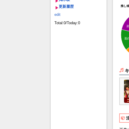
更新履歴
推し
edit
Total:0/Today:0
面