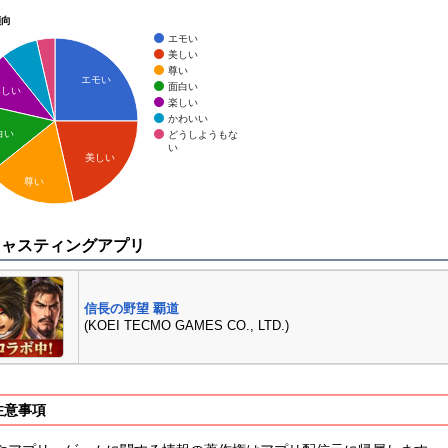
傾向
エモい
美しい
尊い
エモい
面白い
楽しい
楽しい
かわいい
白い
どうしようもな
い
美しい
尊い
キャスティングアプリ
信長の野望 覇道
(KOEI TECMO GAMES CO., LTD.)
注意事項