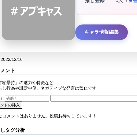
推し登録
0人（
★
キャラ情報編集
2022/12/16
コメント
甘粕景持」の魅力や特徴など
らし行為や誹謗中傷、ネガティブな発言は禁止です
前:
まだコメントはありません。投稿お待ちしています！
推しタグ分析