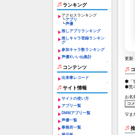
ランキング
アクセスランキング
┗
アプリ
┗
声優
推しアプリランキング
推しキャラ登録ランキン
グ
参加キャラ数ランキング
声優Xいいね集計
更新: 
↑
コンテンツ
出来事レコード
「
↑
荒
サイト情報
お名
サイトの使い方
アプリ一覧
DMMアプリ一覧
💡
声優一覧
事務所一覧
掲示板