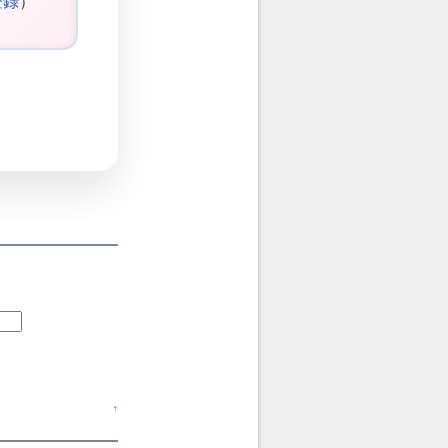
登録
）
↑