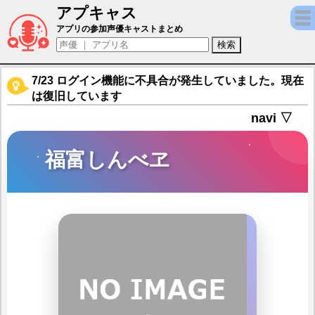
アプキャス
福富しんべヱ（声優：一龍斎貞友)【忍たま乱
アプリの参加声優キャストまとめ
7/23 ログイン機能に不具合が発生していました。現在
は復旧しています
navi ▽
福富しんべヱ