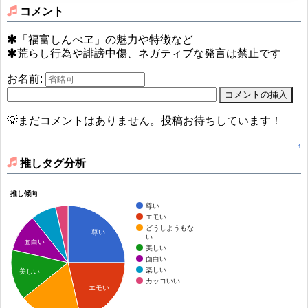
コメント
「福富しんべヱ」の魅力や特徴など
荒らし行為や誹謗中傷、ネガティブな発言は禁止です
お名前:
💡まだコメントはありません。投稿お待ちしています！
↑
推しタグ分析
推し傾向
尊い
エモい
どうしようもな
尊い
い
面白い
美しい
面白い
楽しい
美しい
カッコいい
エモい