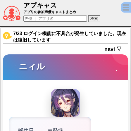
アプキャス
ニィル（声優：御苑生メイ)【モンスター娘T
アプリの参加声優キャストまとめ
7/23 ログイン機能に不具合が発生していました。現在
は復旧しています
navi ▽
ニィル
誕生日
未登録