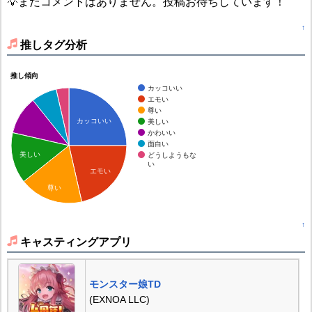
💡まだコメントはありません。投稿お待ちしています！
↑
推しタグ分析
推し傾向
カッコいい
エモい
尊い
カッコいい
美しい
かわいい
面白い
美しい
どうしようもな
い
エモい
尊い
↑
キャスティングアプリ
モンスター娘TD
(EXNOA LLC)